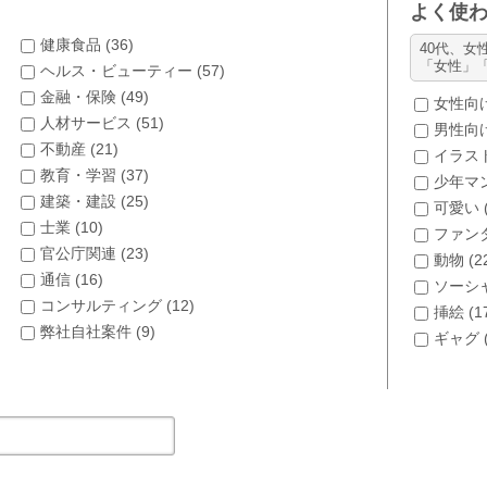
よく使
健康食品 (
36
)
40代、女
「女性」
ヘルス・ビューティー (
57
)
金融・保険 (
49
)
女性向け
人材サービス (
51
)
男性向け
不動産 (
21
)
イラスト
教育・学習 (
37
)
少年マン
建築・建設 (
25
)
可愛い 
士業 (
10
)
ファンタ
官公庁関連 (
23
)
動物 (
2
通信 (
16
)
ソーシャ
コンサルティング (
12
)
挿絵 (
1
弊社自社案件 (
9
)
ギャグ 