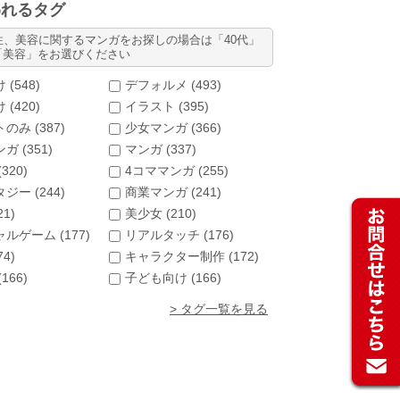
われるタグ
性、美容に関するマンガをお探しの場合は「40代」
「美容」をお選びください
 (
548
)
デフォルメ (
493
)
 (
420
)
イラスト (
395
)
のみ (
387
)
少女マンガ (
366
)
ガ (
351
)
マンガ (
337
)
(
320
)
4コママンガ (
255
)
ジー (
244
)
商業マンガ (
241
)
21
)
美少女 (
210
)
ルゲーム (
177
)
リアルタッチ (
176
)
74
)
キャラクター制作 (
172
)
(
166
)
子ども向け (
166
)
> タグ一覧を見る