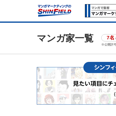
マンガ家一覧
7名
※公開許