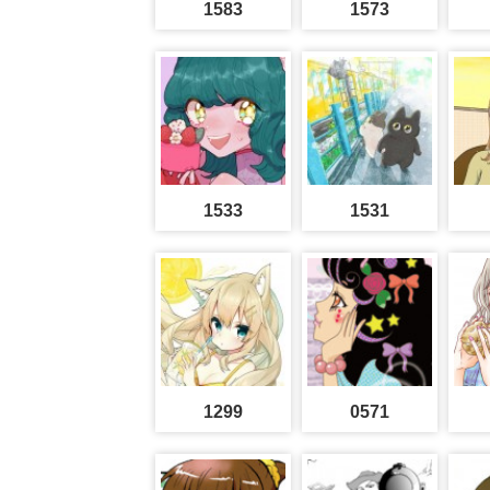
1583
1573
1533
1531
1299
0571