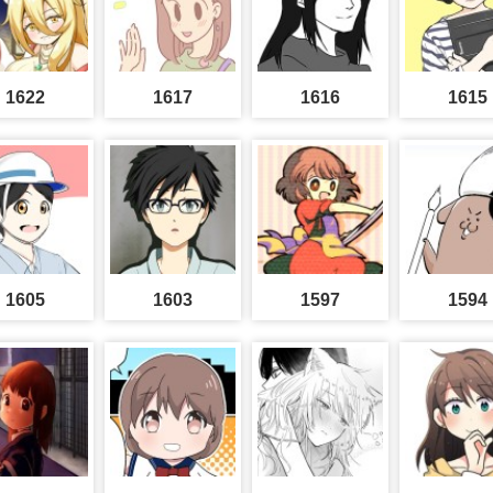
1622
1617
1616
1615
1605
1603
1597
1594