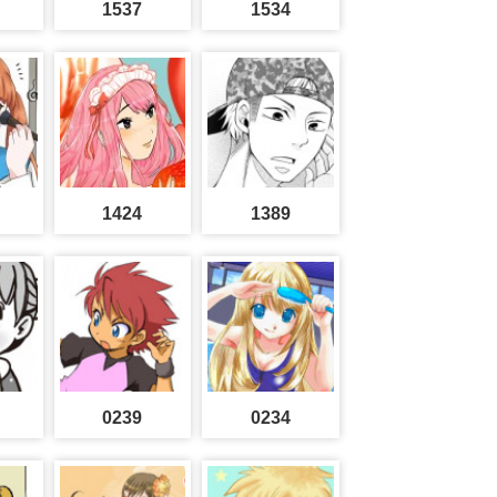
1537
1534
1424
1389
0239
0234