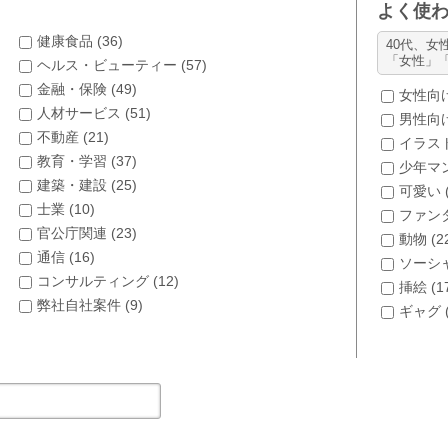
よく使
健康食品 (
36
)
40代、女
「女性」
ヘルス・ビューティー (
57
)
金融・保険 (
49
)
女性向け
人材サービス (
51
)
男性向け
不動産 (
21
)
イラスト
教育・学習 (
37
)
少年マン
建築・建設 (
25
)
可愛い 
士業 (
10
)
ファンタ
官公庁関連 (
23
)
動物 (
2
通信 (
16
)
ソーシャ
コンサルティング (
12
)
挿絵 (
1
弊社自社案件 (
9
)
ギャグ 