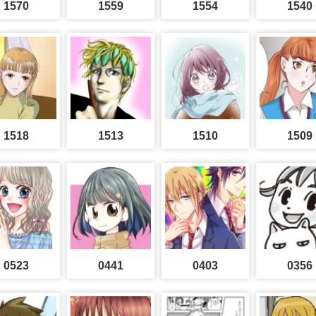
1570
1559
1554
1540
1518
1513
1510
1509
0523
0441
0403
0356