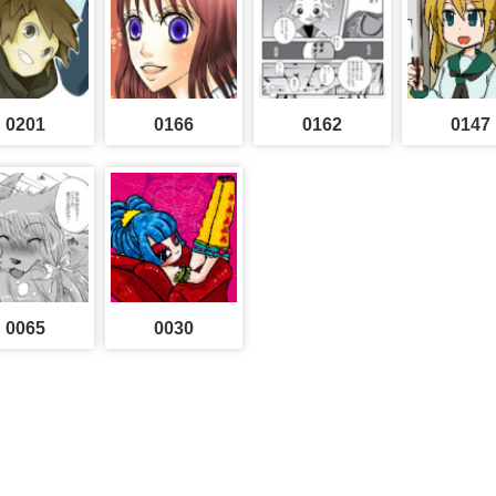
0201
0166
0162
0147
0065
0030