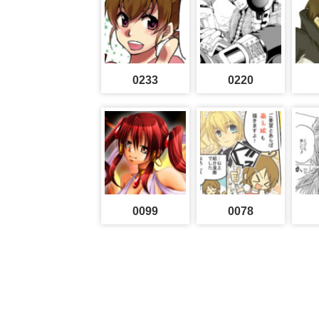
0233
0220
0099
0078