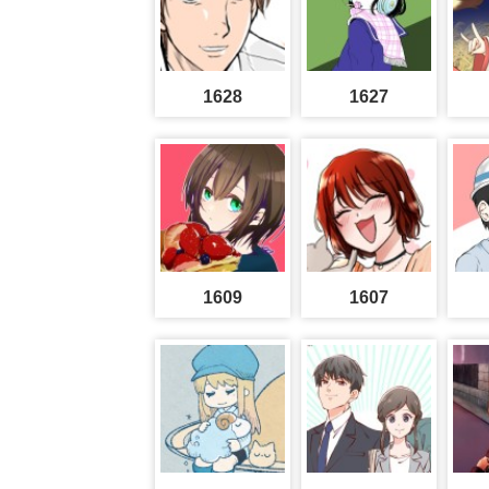
1628
1627
1609
1607