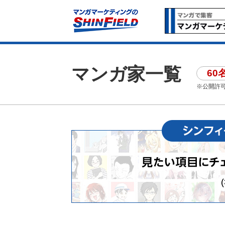
マンガ家一覧
60
※公開許