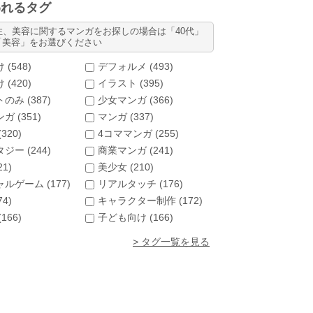
われるタグ
性、美容に関するマンガをお探しの場合は「40代」
「美容」をお選びください
 (
548
)
デフォルメ (
493
)
 (
420
)
イラスト (
395
)
のみ (
387
)
少女マンガ (
366
)
ガ (
351
)
マンガ (
337
)
(
320
)
4コママンガ (
255
)
ジー (
244
)
商業マンガ (
241
)
21
)
美少女 (
210
)
ルゲーム (
177
)
リアルタッチ (
176
)
74
)
キャラクター制作 (
172
)
(
166
)
子ども向け (
166
)
> タグ一覧を見る