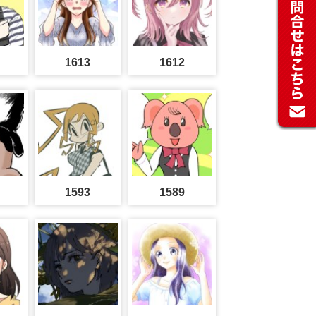
1613
1612
1593
1589