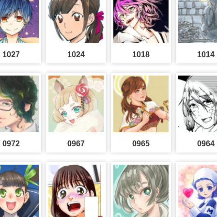
1027
1024
1018
1014
0972
0967
0965
0964