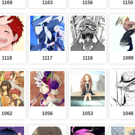
1169
1163
1156
1150
1118
1117
1116
1099
1062
1056
1053
1046