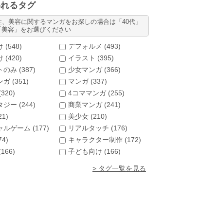
われるタグ
性、美容に関するマンガをお探しの場合は「40代」
「美容」をお選びください
 (
548
)
デフォルメ (
493
)
 (
420
)
イラスト (
395
)
のみ (
387
)
少女マンガ (
366
)
ガ (
351
)
マンガ (
337
)
(
320
)
4コママンガ (
255
)
ジー (
244
)
商業マンガ (
241
)
21
)
美少女 (
210
)
ルゲーム (
177
)
リアルタッチ (
176
)
74
)
キャラクター制作 (
172
)
(
166
)
子ども向け (
166
)
> タグ一覧を見る