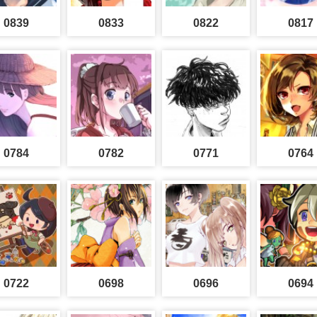
0839
0833
0822
0817
0784
0782
0771
0764
0722
0698
0696
0694