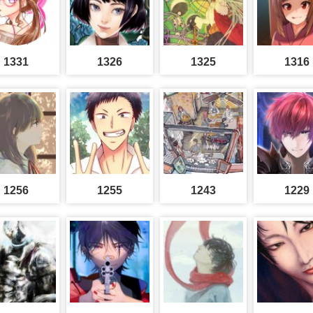
1331
1326
1325
1316
1256
1255
1243
1229