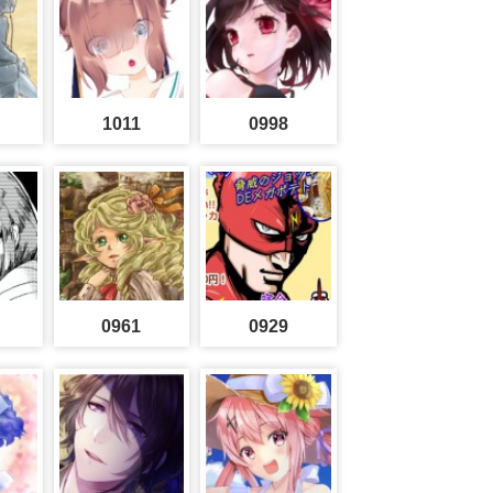
1011
0998
0961
0929