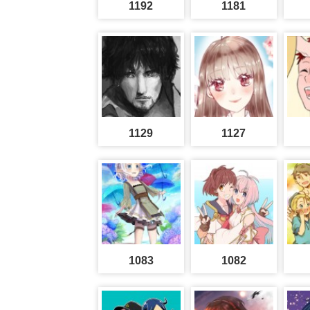
1192
1181
1129
1127
1083
1082