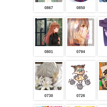
0867
0850
0801
0794
0730
0726