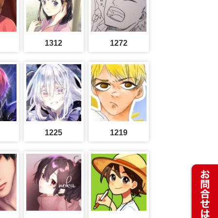
1312
1272
1225
1219