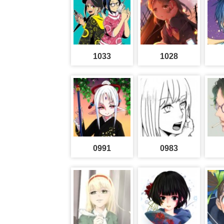
1033
1028
0991
0983