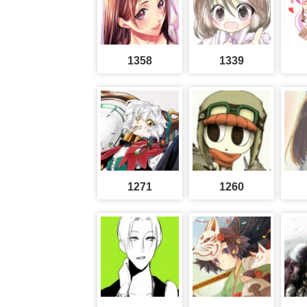
1358
1339
1271
1260