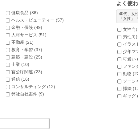
よく使
健康食品 (
36
)
40代、女
「女性」
ヘルス・ビューティー (
57
)
金融・保険 (
49
)
女性向け
人材サービス (
51
)
男性向け
不動産 (
21
)
イラスト
教育・学習 (
37
)
少年マン
建築・建設 (
25
)
可愛い 
士業 (
10
)
ファンタ
官公庁関連 (
23
)
動物 (
2
通信 (
16
)
ソーシャ
コンサルティング (
12
)
挿絵 (
1
弊社自社案件 (
9
)
ギャグ 