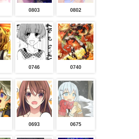
0803
0802
0746
0740
0693
0675