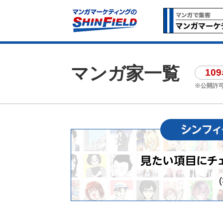
マンガ家一覧
10
※公開許