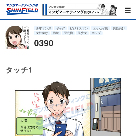
少年マンガ
ギャグ
ビジネスマン
エッセイ風
男性向け
女性向け
挿絵
歴史物
美少女
ポップ
0390
タッチ1