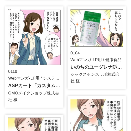
0104
Webマンガ-LP用 / 健康食品
いのちのユーグレナ訴求用_マンガLP
0119
シックスセンスラボ株式会
Webマンガ-LP用 / システム・ツール
社 様
ASPカート「カスタムMake Shop」訴求用_マンガLP
GMOメイクショップ株式会
社 様