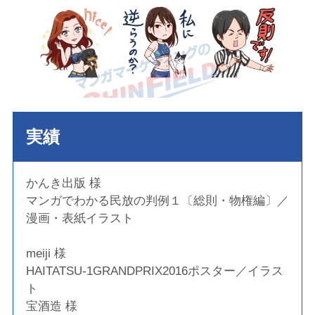
実績
かんき出版 様
マンガでわかる民放の判例１〔総則・物権編〕／
漫画・表紙イラスト
meiji 様
HAITATSU-1GRANDPRIX2016ポスター／イラス
ト
宝酒造 様