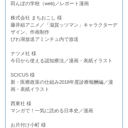
田んぼの学校（web)／レポート漫画
株式会社 まちおこし 様
藤井組アニメ／「滋賀ッツマン」キャラクターデ
ザイン、作画制作
びわ湖放送アミンチュ内で放送
ナツメ社 様
今日から使える認知療法／漫画・表紙イラスト
SCICUS 様
新・医療政策の仕組み2018年度診療報酬編／漫
画・表紙イラスト
西東社 様
マンガで！一気に読める日本史／漫画
お片付け小町 様