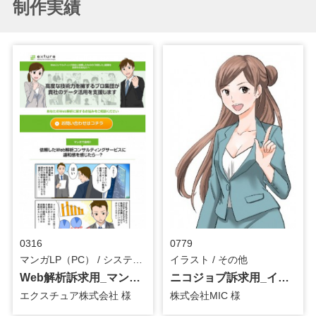
制作実績
0316
0779
マンガLP（PC） / システム・ツール
イラスト / その他
Web解析訴求用_マンガLP
ニコジョブ訴求用_イラスト
エクスチュア株式会社 様
株式会社MIC 様