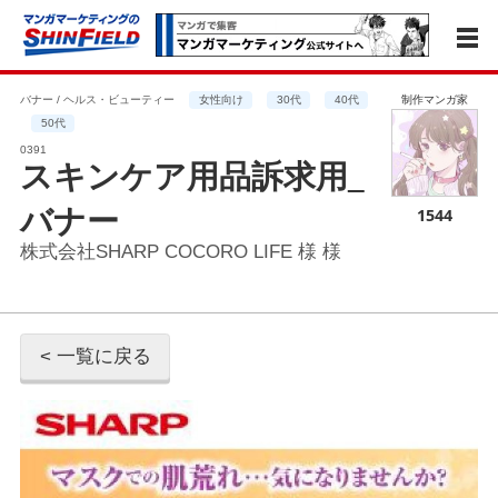
バナー / ヘルス・ビューティー
女性向け
30代
40代
制作マンガ家
50代
0391
スキンケア用品訴求用_
バナー
1544
株式会社SHARP COCORO LIFE 様 様
< 一覧に戻る