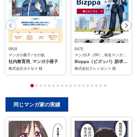
0918
0470
マンガ小冊子 / その他
マンガLP（SP）, 有名マンガタイアップ, 有名マンガ(描きおろし) / その他
社内教育用_マンガ小冊子
Bizppa（ビズッパ）訴求用_島耕作_マンガLP（TOPページ）
株式会社ヨドセイ 様
株式会社クレッセント 様
同じマンガ家の実績