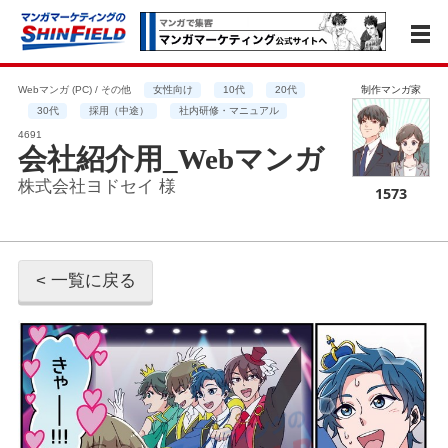
Webマンガ (PC) / その他
女性向け
10代
20代
制作マンガ家
30代
採用（中途）
社内研修・マニュアル
4691
会社紹介用_Webマンガ
株式会社ヨドセイ 様
1573
< 一覧に戻る