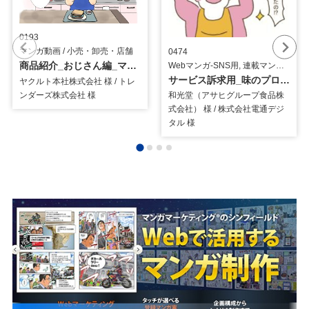
0193
マンガ動画 / 小売・卸売・店舗
0474
商品紹介_おじさん編_マンガ動画SNS用
Webマンガ-SNS用, 連載マンガ / 食品
サービス訴求用_味のプロ説編_8コマ漫画
ヤクルト本社株式会社 様 / トレ
ンダーズ株式会社 様
和光堂（アサヒグループ食品株
式会社） 様 / 株式会社電通デジ
タル 様