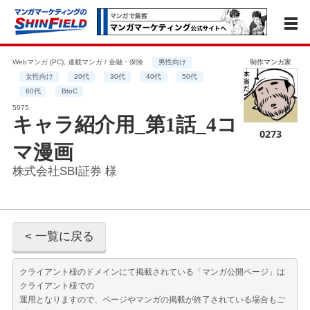
Webマンガ (PC), 連載マンガ / 金融・保険
男性向け
制作マンガ家
女性向け
20代
30代
40代
50代
60代
BtoC
5075
キャラ紹介用_第1話_4コ
0273
マ漫画
株式会社SBI証券 様
< 一覧に戻る
クライアント様のドメインにて掲載されている「マンガ公開ページ」は
クライアント様での
運用となりますので、ページやマンガの掲載が終了されている場合もご