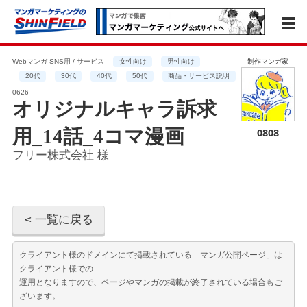
Webマンガ-SNS用 / サービス
女性向け
男性向け
制作マンガ家
20代
30代
40代
50代
商品・サービス説明
0626
オリジナルキャラ訴求
用_14話_4コマ漫画
0808
フリー株式会社 様
< 一覧に戻る
クライアント様のドメインにて掲載されている「マンガ公開ページ」は
クライアント様での
運用となりますので、ページやマンガの掲載が終了されている場合もご
ざいます。