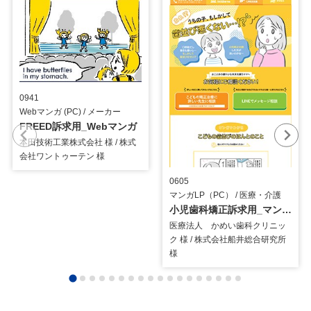
0941
Webマンガ (PC) / メーカー
FREED訴求用_Webマンガ
本田技術工業株式会社 様 / 株式
会社ワントゥーテン 様
0605
マンガLP（PC） / 医療・介護
小児歯科矯正訴求用_マンガLP
医療法人 かめい歯科クリニッ
ク 様 / 株式会社船井総合研究所
様