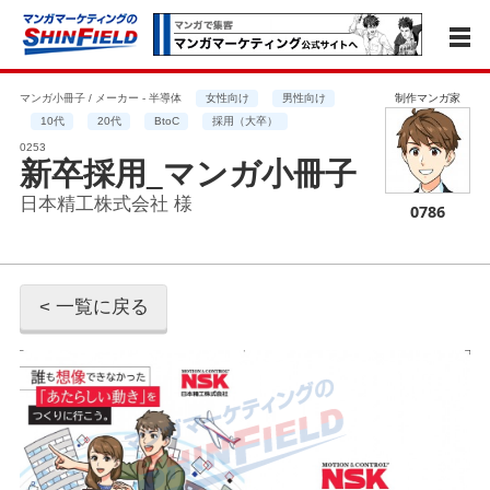
マンガ小冊子 / メーカー - 半導体
女性向け
男性向け
制作マンガ家
10代
20代
BtoC
採用（大卒）
0253
新卒採用_マンガ小冊子
日本精工株式会社 様
0786
< 一覧に戻る