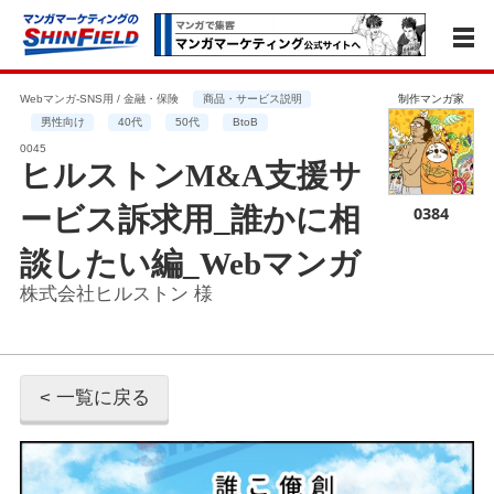
Webマンガ-SNS用 / 金融・保険
商品・サービス説明
制作マンガ家
男性向け
40代
50代
BtoB
0045
ヒルストンM&A支援サ
ービス訴求用_誰かに相
0384
談したい編_Webマンガ
株式会社ヒルストン 様
< 一覧に戻る