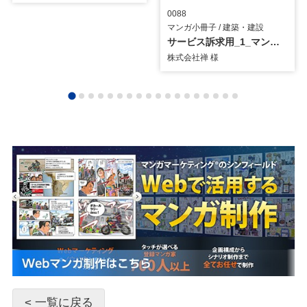
0088
マンガ小冊子 / 建築・建設
サービス訴求用_1_マンガ小冊子
株式会社禅 様
< 一覧に戻る