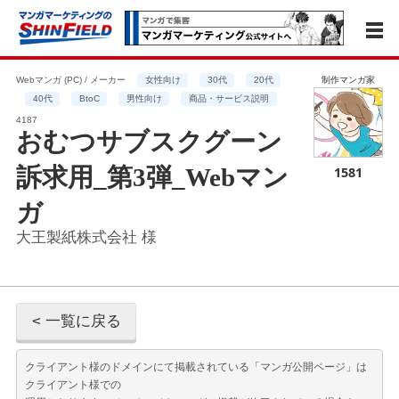
Webマンガ (PC) / メーカー
女性向け
30代
20代
制作マンガ家
40代
BtoC
男性向け
商品・サービス説明
4187
おむつサブスクグーン
訴求用_第3弾_Webマン
1581
ガ
大王製紙株式会社 様
< 一覧に戻る
クライアント様のドメインにて掲載されている「マンガ公開ページ」は
クライアント様での