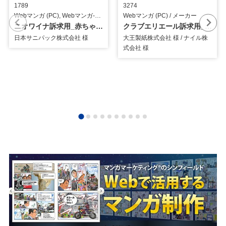
1789
3274
Webマンガ (PC), Webマンガ-SNS用 / 小売・卸売・店舗
Webマンガ (PC) / メーカー
ニオワイナ訴求用_赤ちゃん編・ジム編_4コマ漫画
クラブエリエール訴求用_Webマンガ
日本サニパック株式会社 様
大王製紙株式会社 様 / ナイル株
式会社 様