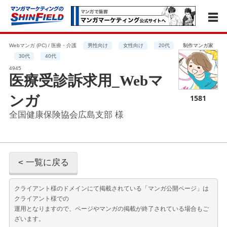
Webマンガ (PC) / 医療・介護
男性向け
女性向け
20代
制作マンガ家
30代
40代
4945
医療受診訴求用_Webマ
ンガ
1581
全国健康保険協会広島支部 様
< 一覧に戻る
クライアント様のドメインにて掲載されている「マンガ公開ページ」は
クライアント様での
運用となりますので、ページやマンガの掲載が終了されている場合もご
ざいます。