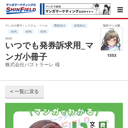
マンガ小冊子 / システム・ツール
男性向け
女性向け
制作マンガ家
30代
40代
50代
0848
いつでも発券訴求用_マ
ンガ小冊子
1553
株式会社パストラーレ 様
< 一覧に戻る