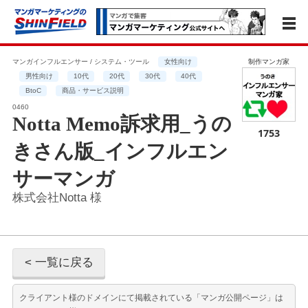
マンガインフルエンサー / システム・ツール
女性向け
制作マンガ家
男性向け
10代
20代
30代
40代
BtoC
商品・サービス説明
0460
Notta Memo訴求用_うの
1753
きさん版_インフルエン
サーマンガ
株式会社Notta 様
< 一覧に戻る
クライアント様のドメインにて掲載されている「マンガ公開ページ」は