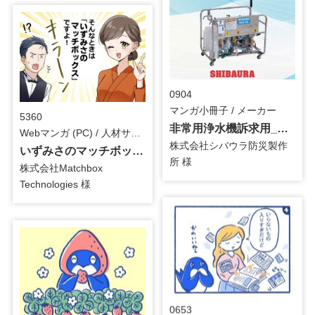
0904
マンガ小冊子 / メーカー
5360
非常用浄水機訴求用_マンガ小冊子
Webマンガ (PC) / 人材サービス
株式会社シバウラ防災製作
いずみさのマッチボックス訴求用_冊子挿入用マンガ_修正
所 様
株式会社Matchbox
Technologies 様
0653