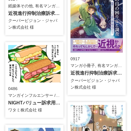
紙媒体その他, 有名マンガタイアップ / 医療・介護
近視進行抑制治療訴求用_クリアファイル
クーパービジョン・ジャパ
ン株式会社 様
0917
マンガ小冊子, 有名マンガタイアップ / 医療・介護
近視進行抑制治療訴求用_マンガ小冊子
クーパービジョン・ジャパ
ン株式会社 様
0486
マンガインフルエンサー / 食品
NIGHTバリュー訴求用_アリムラモハさん_インフルエンサーマンガ
ワタミ株式会社 様