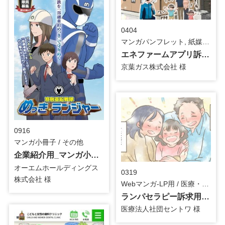
0404
マンガパンフレット, 紙媒体用マンガ / インフラ
エネファームアプリ訴求用_マンガパンフレット
京葉ガス株式会社 様
0916
マンガ小冊子 / その他
企業紹介用_マンガ小冊子_修正
オーエムホールディングス
0319
株式会社 様
Webマンガ-LP用 / 医療・介護
ランパセラピー訴求用_第2弾_WEBマンガ
医療法人社団セントワ 様