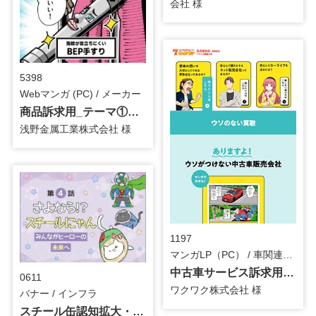
会社 様
5398
Webマンガ (PC) / メーカー
商品訴求用_テーマ①BEP手すり_紙媒体用マンガ
浅野金属工業株式会社 様
1197
マンガLP（PC） / 車関連・カーメンテ
中古車サービス訴求用_マンガLP_修正
0611
ワクワク株式会社 様
バナー / インフラ
スチール缶認知拡大・理解促進用_第4話_バナー