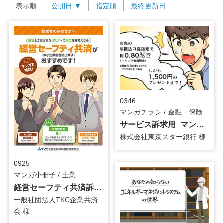
表示順
公開日
▼
指定順
最終更新日
0346
マンガチラシ / 金融・保険
サービス訴求用_マンガチラシ
株式会社東京スター銀行 様
0925
マンガ小冊子 / 士業
経営セーフティ共済訴求用_第2弾_マンガ小冊子
一般社団法人TKC企業共済
会 様