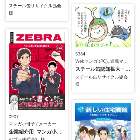
スチール缶リサイクル協会
様
5384
Webマンガ (PC), 連載マンガ / インフラ
スチール缶認知拡大・理解促進用_第4話_連載マンガ
スチール缶リサイクル協会
様
0907
マンガ小冊子 / メーカー
企業紹介用_マンガ小冊子
ゼブラ株式会社 様