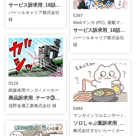
サービス訴求用_18話_バナー
パーソルキャリア株式会社
5397
様
Webマンガ (PC), 連載マンガ / 人材サービス
サービス訴求用_18話_Webマンガ
パーソルキャリア株式会社
様
0124
紙媒体用マンガ / メーカー
商品訴求用_テーマ③AKクランプ_紙媒体用マンガ
浅野金属工業株式会社 様
0484
マンガインフルエンサー / 食品
ソロしゃぶ葉訴求用_もずくさん_インフルエンサーマンガ
株式会社すかいらーくホー