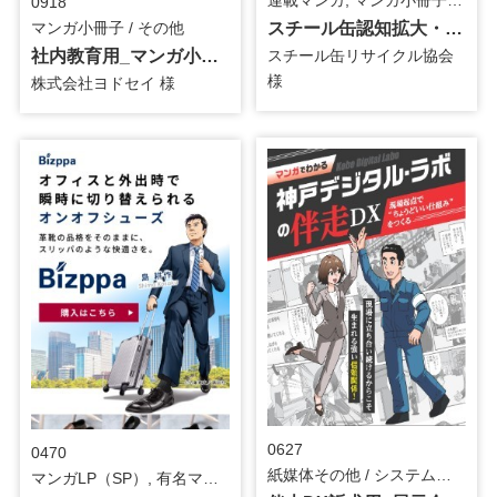
0918
スチール缶認知拡大・理解促進用_マンガ小冊子
マンガ小冊子 / その他
スチール缶リサイクル協会
社内教育用_マンガ小冊子
様
株式会社ヨドセイ 様
0627
0470
紙媒体その他 / システム・ツール
マンガLP（SP）, 有名マンガタイアップ, 有名マンガ(描きおろし) / その他