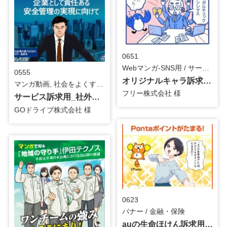
0651
Webマンガ-SNS用 / サービス
0555
オリジナルキャラ訴求用_19話_4コマ漫画
マンガ動画, 社会をよくする企業応援プロジェクト『島耕作』 / システム・ツール
フリー株式会社 様
サービス訴求用_社外取締役の就任記念_マンガ動画
GOドライブ株式会社 様
0623
バナー / 金融・保険
auの生命ほけん訴求用_バナー