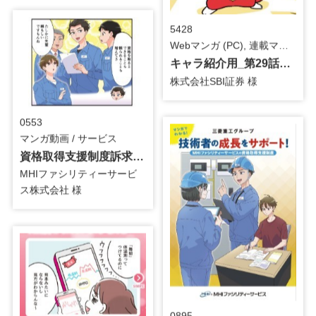
5428
Webマンガ (PC), 連載マンガ / 金融・保険
キャラ紹介用_第29話_4コマ漫画
株式会社SBI証券 様
0553
マンガ動画 / サービス
資格取得支援制度訴求用_マンガ動画
MHIファシリティーサービ
ス株式会社 様
0895