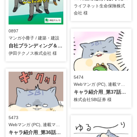
ライフネット生命保険株式
会社 様
0897
マンガ小冊子 / 建築・建設
自社ブランディング＆採用_マンガ小冊子（2026年修正版）
伊田テクノス株式会社 様
5474
Webマンガ (PC), 連載マンガ / 金融・保険
キャラ紹介用_第37話_4コマ漫画
株式会社SBI証券 様
5473
Webマンガ (PC), 連載マンガ / 金融・保険
キャラ紹介用_第36話_4コマ漫画