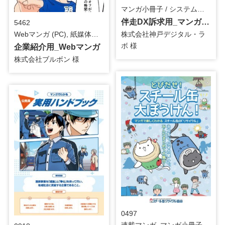
マンガ小冊子 / システム・ツール
伴走DX訴求用_マンガ小冊子
5462
Webマンガ (PC), 紙媒体用マンガ / 食品
株式会社神戸デジタル・ラ
ボ 様
企業紹介用_Webマンガ
株式会社ブルボン 様
0497
連載マンガ, マンガ小冊子 / インフラ