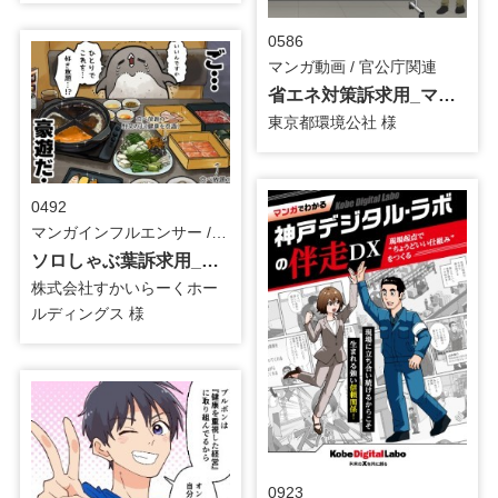
0586
マンガ動画 / 官公庁関連
省エネ対策訴求用_マンガ動画
東京都環境公社 様
0492
マンガインフルエンサー / 食品
ソロしゃぶ葉訴求用_おぞねさん_インフルエンサーマンガ
株式会社すかいらーくホー
ルディングス 様
0923