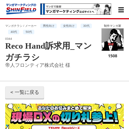
マンガチラシ / メーカー
男性向け
女性向け
30代
制作マンガ家
40代
50代
0344
Reco Hand訴求用_マン
ガチラシ
1508
帝人フロンティア株式会社 様
< 一覧に戻る