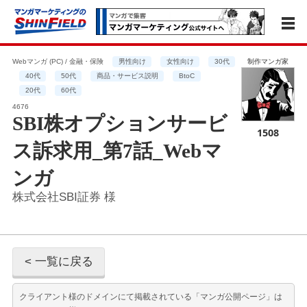
Webマンガ (PC) / 金融・保険
男性向け
女性向け
30代
制作マンガ家
40代
50代
商品・サービス説明
BtoC
20代
60代
4676
SBI株オプションサービ
1508
ス訴求用_第7話_Webマ
ンガ
株式会社SBI証券 様
< 一覧に戻る
クライアント様のドメインにて掲載されている「マンガ公開ページ」は