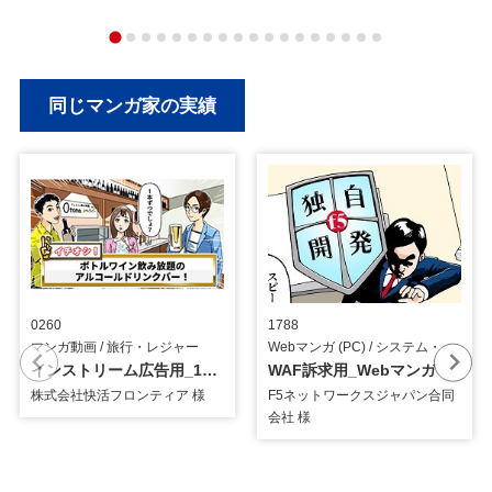
同じマンガ家の実績
0260
1788
マンガ動画 / 旅行・レジャー
Webマンガ (PC) / システム・ツール
インストリーム広告用_15秒マンガ動画
WAF訴求用_Webマンガ
株式会社快活フロンティア 様
F5ネットワークスジャパン合同
会社 様