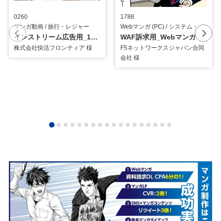
0260
1788
マンガ動画 / 旅行・レジャー
Webマンガ (PC) / システム・ツール
インストリーム広告用_15秒マンガ動画
WAF訴求用_Webマンガ
株式会社快活フロンティア 様
F5ネットワークスジャパン合同
会社 様