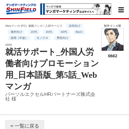
Webマンガ (PC), 連載マンガ / 人材サービス
女性向け
制作マンガ家
海外向け
20代
30代
40代
BtoC
採用（中途）
モノクロ
男性向け
4880
就活サポート_外国人労
0662
働者向けプロモーション
用_日本語版_第5話_Web
マンガ
パーソルエクセルHRパートナーズ株式会
社 様
< 一覧に戻る