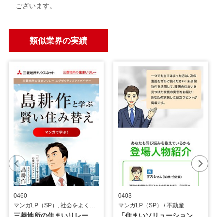
ございます。
類似業界の実績
0460
0403
マンガLP（SP）, 社会をよくする企業応援プロジェクト 『島耕作』 / 不動産
マンガLP（SP） / 不動産
三菱地所の住まいリレー訴求用_マンガLP
「住まいソリューション」訴求用_マンガLP（SP版）