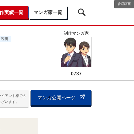
管理画面
作実績一覧
マンガ家一覧
制作マンガ家
ス説明
0737
ライアント様での
マンガ公開ページ
ございます。