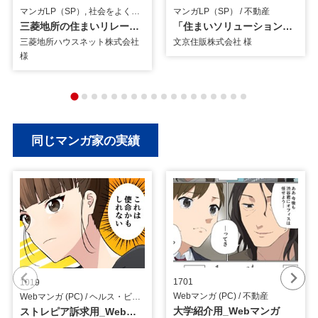
マンガLP（SP）, 社会をよくする企業応援プロジェクト 『島耕作』 / 不動産
マンガLP（SP） / 不動産
三菱地所の住まいリレー訴求用_マンガLP
「住まいソリューション」訴求用_マンガLP（SP版）
三菱地所ハウスネット株式会社
文京住販株式会社 様
様
同じマンガ家の実績
1701
1019
Webマンガ (PC) / 不動産
Webマンガ (PC) / ヘルス・ビューティー
大学紹介用_Webマンガ
ストレピア訴求用_Webマンガ