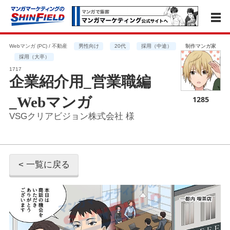
Webマンガ (PC) / 不動産
男性向け
20代
採用（中途）
制作マンガ家
採用（大卒）
1717
企業紹介用_営業職編
_Webマンガ
1285
VSGクリアビジョン株式会社 様
< 一覧に戻る