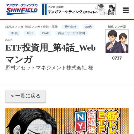
縦読みマンガ, 連載マンガ / 金融・保険
男性向け
20代
制作マンガ家
30代
40代
BtoC
商品・サービス説明
0446
ETF投資用_第4話_Web
マンガ
0737
野村アセットマネジメント株式会社 様
< 一覧に戻る