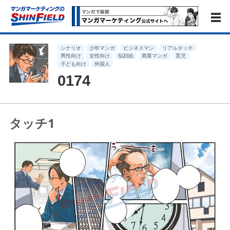
シナリオ
少年マンガ
ビジネスマン
リアルタッチ
男性向け
女性向け
似顔絵
商業マンガ
育児
子ども向け
外国人
0174
タッチ1