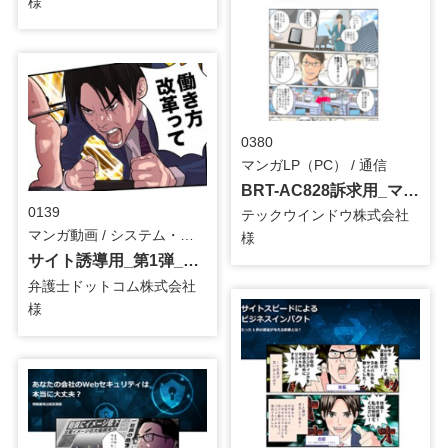
様
0380
マンガLP（PC） / 通信
BRT-AC828訴求用_マンガLP
0139
テックウインドウ株式会社
マンガ動画 / システム・ツール
様
サイト誘導用_第1弾_マンガ動画
弁護士ドットコム株式会社
様