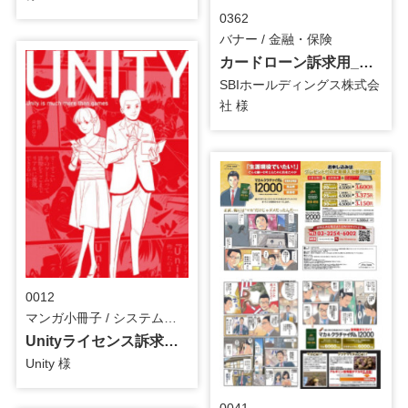
0362
バナー / 金融・保険
カードローン訴求用_第2弾_マンガバナー
SBIホールディングス株式会
社 様
0012
マンガ小冊子 / システム・ツール
Unityライセンス訴求用_マンガ小冊子
Unity 様