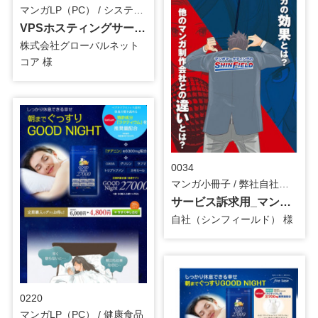
マンガLP（PC） / システム・ツール
VPSホスティングサービス_マンガLP
株式会社グローバルネット
コア 様
0034
マンガ小冊子 / 弊社自社案件
サービス訴求用_マンガ小冊子
自社（シンフィールド） 様
0220
マンガLP（PC） / 健康食品