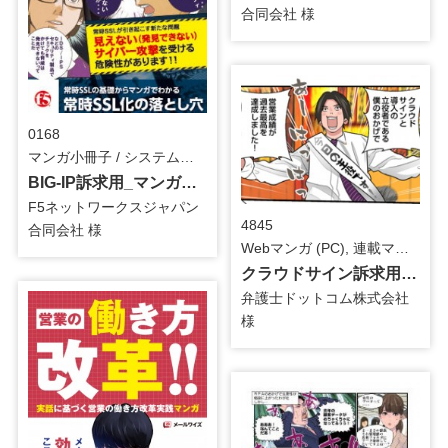
合同会社 様
0168
マンガ小冊子 / システム・ツール
BIG-IP訴求用_マンガ小冊子
F5ネットワークスジャパン
4845
合同会社 様
Webマンガ (PC), 連載マンガ / システム・ツール
クラウドサイン訴求用_第2話～第5話_Webマンガ
弁護士ドットコム株式会社
様