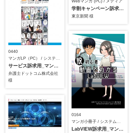
Webマンガ (PC) / メディア
学割キャンペーン訴求用_Webマンガ
東京新聞 様
0440
マンガLP（PC） / システム・ツール
サービス訴求用_マンガLP
弁護士ドットコム株式会社
様
0164
マンガ小冊子 / システム・ツール
LabVIEW訴求用_マンガ小冊子