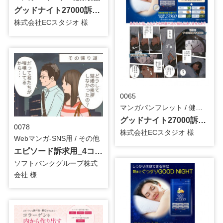
グッドナイト27000訴求用_マンガLP
株式会社ECスタジオ 様
0065
マンガパンフレット / 健康食品
グッドナイト27000訴求用_マンガパンフレット
0078
株式会社ECスタジオ 様
Webマンガ-SNS用 / その他
エピソード訴求用_4コマ漫画
ソフトバンクグループ株式
会社 様