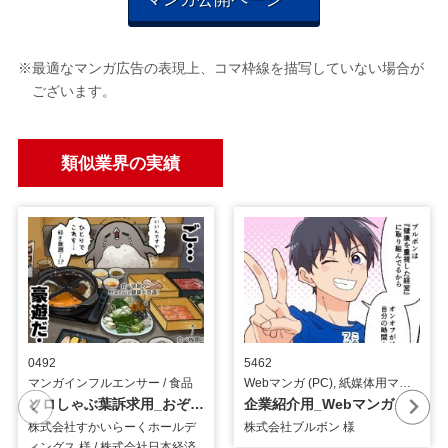
※最適なマンガ広告の表現上、コマ枠線を描写していない場合が
ございます。
類似業界の実績
0492
5462
マンガインフルエンサー / 食品
Webマンガ (PC), 紙媒体用マンガ / 食品
ソロしゃぶ葉訴求用_おぞねさん_インフルエンサーマンガ
企業紹介用_Webマンガ
株式会社すかいらーくホールデ
株式会社ブルボン 様
ィングス 様 / 株式会社日本経済