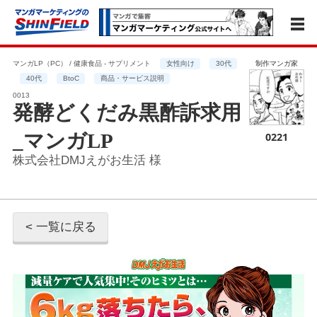
マンガLP（PC） / 健康食品 - サプリメント
女性向け
30代
制作マンガ家
40代
BtoC
商品・サービス説明
0013
発酵どくだみ黒酢訴求用
_マンガLP
0221
株式会社DMJえがお生活 様
< 一覧に戻る