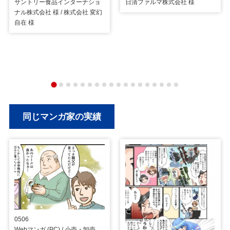
サントリー食品インターナショ
日清ファルマ株式会社 様
ナル株式会社 様 / 株式会社 変幻
自在 様
同じマンガ家の実績
0506
Webマンガ (PC) / 小売・卸売・店舗