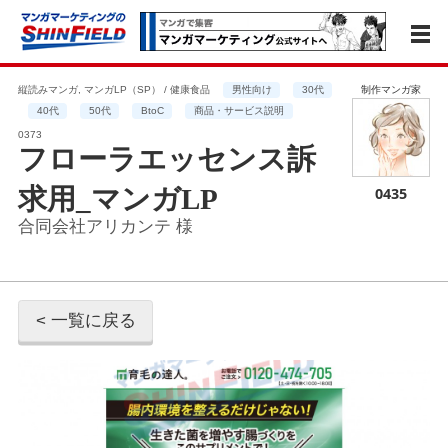
縦読みマンガ, マンガLP（SP） / 健康食品
男性向け
30代
制作マンガ家
40代
50代
BtoC
商品・サービス説明
0373
フローラエッセンス訴
求用_マンガLP
0435
合同会社アリカンテ 様
< 一覧に戻る