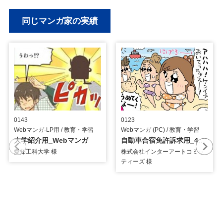
同じマンガ家の実績
0143
0123
Webマンガ-LP用 / 教育・学習
Webマンガ (PC) / 教育・学習
大学紹介用_Webマンガ
自動車合宿免許訴求用_4コマ漫画
愛知工科大学 様
株式会社インターアートコミッ
ティーズ 様