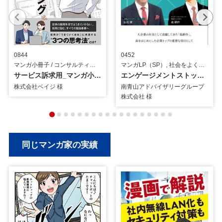
0844
0452
マンガ小冊子 / コンサルティング
マンガLP（SP）, 社会をよくする企業応援プロジェクト 『島耕作』 / コンサルティング
サービス訴求用_マンガ小冊子
エンゲージメントストック訴求用_島耕作×仙石CEO_マンガLP
株式会社ベイジ 様
南青山アドバイザリーグループ
株式会社 様
同じマンガ家の実績