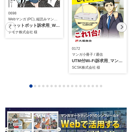
0698
Webマンガ (PC), 縦読みマンガ, イラスト / システム・ツール
チャットボット訴求用_Webマンガ
テモナ株式会社 様
0172
マンガ小冊子 / 通信
UTM付Wi-Fi訴求用_マンガ小冊子
SCSK株式会社 様