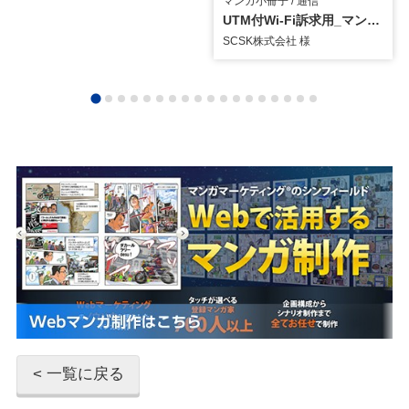
マンガ小冊子 / 通信
UTM付Wi-Fi訴求用_マンガ小冊子
SCSK株式会社 様
< 一覧に戻る