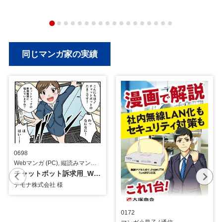
同じマンガ家の実績
0698
Webマンガ (PC), 縦読みマンガ, イラスト / システム・ツール
チャットボット訴求用_Webマンガ
テモナ株式会社 様
0172