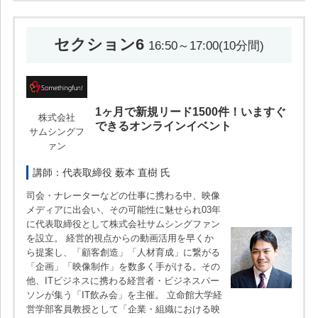
セクション6
16:50～17:00(10分間)
1ヶ月で新規リード1500件！いますぐ
株式会社
できるオンラインイベント
サムシングフ
ァン
講師：代表取締役 薮本 直樹 氏
司会・ナレーターなどの仕事に携わる中、映像
メディアに出会い、その可能性に魅せられ03年
に代表取締役として株式会社サムシングファン
を設立。 経営的視点からの動画活用を早くか
ら提案し、「顧客創造」「人材育成」に繋がる
「企画」「映像制作」を数多く手がける。その
他、ITビジネスに携わる経営者・ビジネスパー
ソンが集う「IT飲み会」を主催。 立命館大学経
営学部客員教授として「企業・組織における映