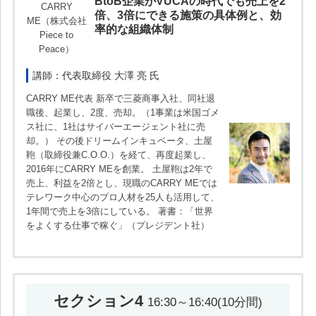
BtoB企業がVUCAの時代でも売上を2
CARRY
倍、3倍にできる施策の具体例と、効
ME（株式会社
率的な組織体制
Piece to
Peace）
講師：代表取締役 大澤 亮 氏
CARRY ME代表 新卒で三菱商事入社、同社退
職後、起業し、2度、売却。（1事業は米国ゴメ
ス社に、1社はサイバーエージェント社に売
却。） その後ドリームインキュベータ、土屋
鞄（取締役兼C.O.O.）を経て、再度起業し、
2016年にCARRY MEを創業。 土屋鞄は2年で
売上、利益を2倍とし、現職のCARRY MEでは
テレワーク中心のプロ人材を25人も活用して、
1年間で売上を3倍にしている。 著書：「世界
をよくする仕事で稼ぐ」（プレジデント社）
セクション4
16:30～16:40(10分間)