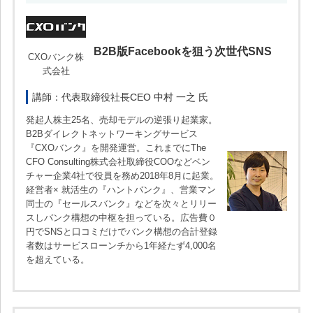
B2B版Facebookを狙う次世代SNS
CXOバンク株
式会社
講師：代表取締役社長CEO 中村 一之 氏
発起⼈株主25名、売却モデルの逆張り起業家。
B2Bダイレクトネットワーキングサービス
『CXOバンク』を開発運営。これまでにThe
CFO Consulting株式会社取締役COOなどベン
チャー企業4社で役員を務め2018年8⽉に起業。
経営者× 就活⽣の『ハントバンク』、営業マン
同⼠の『セールスバンク』などを次々とリリー
スしバンク構想の中枢を担っている。広告費０
円でSNSと⼝コミだけでバンク構想の合計登録
者数はサービスローンチから1年経たず4,000名
を超えている。