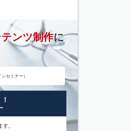
ンテンツ制作
に
ラインセミナー）
！！
～
ます。