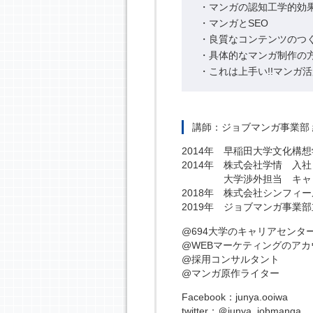
・マンガの認知工学的効
・マンガとSEO
・良質なコンテンツのつ
・具体的なマンガ制作の
・これは上手い!!マンガ
講師：ジョブマンガ事業部 編
2014年 早稲田大学文化構
2014年 株式会社学情 入社
大学渉外担当 キャリ
2018年 株式会社シンフィ
2019年 ジョブマンガ事業
@694大学のキャリアセンタ
@WEBマーケティングのア
@採用コンサルタント
@マンガ原作ライター
Facebook：junya.ooiwa
twitter：＠junya_job