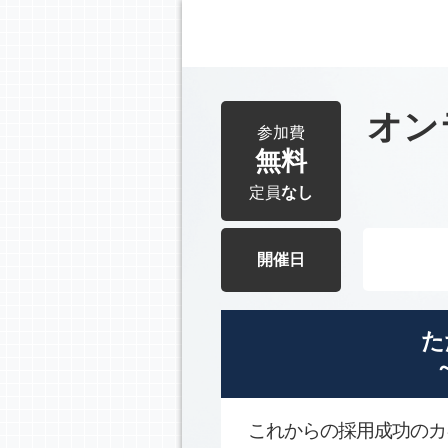
オン
参加費
無料
定員
なし
開催日
た
これからの採用成功のカ