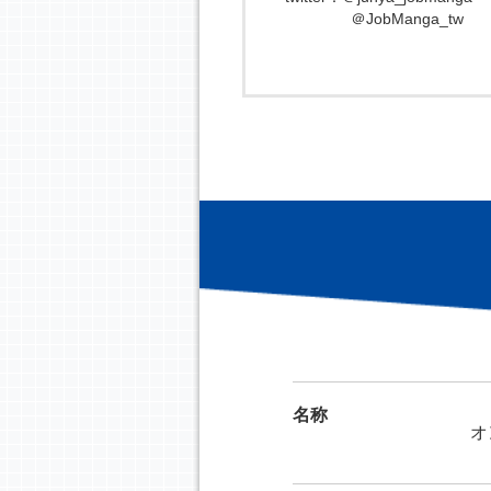
＠JobManga_tw
名称
オ