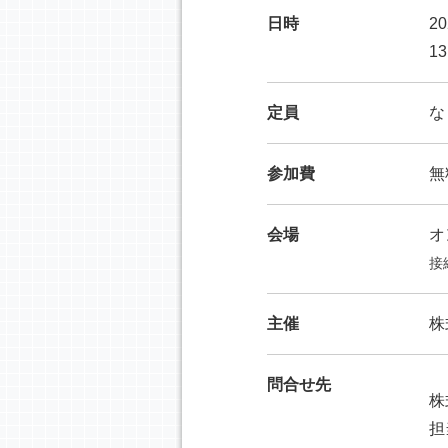
日時
2
1
定員
な
参加費
無
会場
オ
接
主催
株
問合せ先
株
担