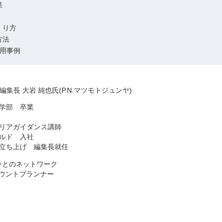
果
くり方
方法
活用事例
集長 大岩 純也氏(P.N.マツモトジュンヤ)
想学部 卒業
アガイダンス講師
ールド 入社
部立ち上げ 編集長就任
ーとのネットワーク
カウントプランナー
manga