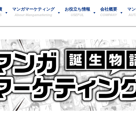
績
マンガマーケティング
お役立ち情報
会社概要
マン
S
About Mangamarketing
USEFUL
COMPANY
AUT