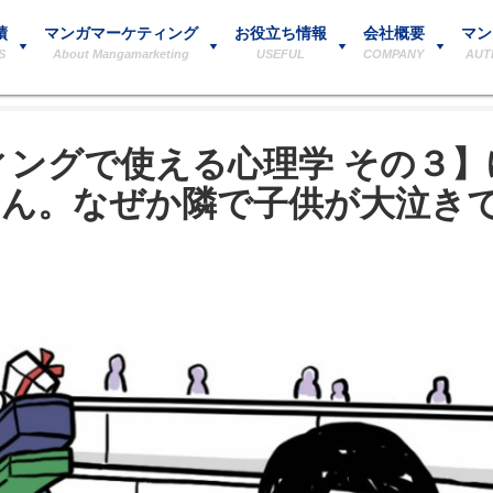
績
マンガマーケティング
お役立ち情報
会社概要
マン
S
About Mangamarketing
USEFUL
COMPANY
AUT
ィングで使える心理学 その３
さん。なぜか隣で子供が大泣き