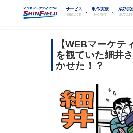
サービス
制作実績
成功実
SERVICE
WORKS
SUCCES
【WEBマーケテ
を観ていた細井
かせた！？